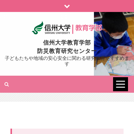
Skip
to
content
信州大学教育学部
防災教育研究センター
子どもたちや地域の安心安全に関わる研究教育をすすめま
す