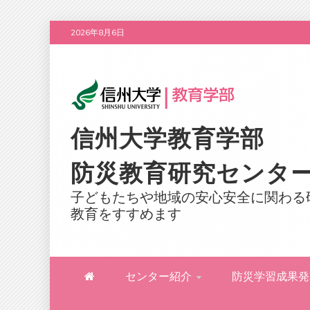
Skip
2026年8月6日
to
content
信州大学教育学部
防災教育研究センタ
子どもたちや地域の安心安全に関わる
教育をすすめます
センター紹介
防災学習成果発