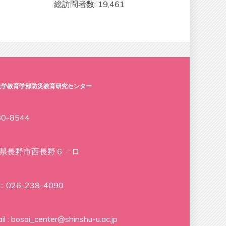
総訪問者数:
19,461
大学教育学部防災教育研究センター
0-8544
県長野市西長野６－ロ
：026-238-4090
il : bosai_center@shinshu-u.ac.jp