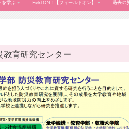
レを学ぶ
Field ON！【フィールドオン】
過去の
災教育研究センター