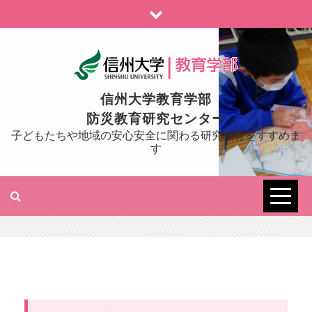
Skip
to
content
信州大学教育学部
防災教育研究センター
子どもたちや地域の安心安全に関わる研究教育をすすめま
す