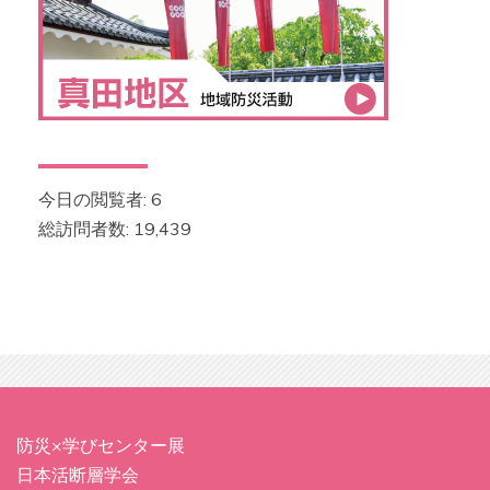
今日の閲覧者:
6
総訪問者数:
19,439
防災×学びセンター展
日本活断層学会