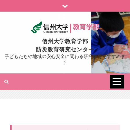
Skip
to
content
信州大学教育学部
防災教育研究センター
子どもたちや地域の安心安全に関わる研究教育をすすめま
す