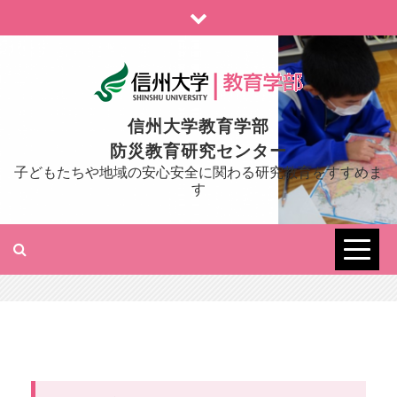
Skip
to
content
信州大学教育学部
防災教育研究センター
子どもたちや地域の安心安全に関わる研究教育をすすめま
す