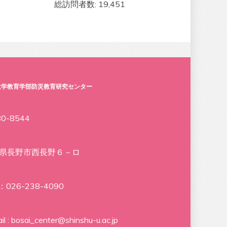
総訪問者数:
19,451
大学教育学部防災教育研究センター
0-8544
県長野市西長野６－ロ
：026-238-4090
il : bosai_center@shinshu-u.ac.jp