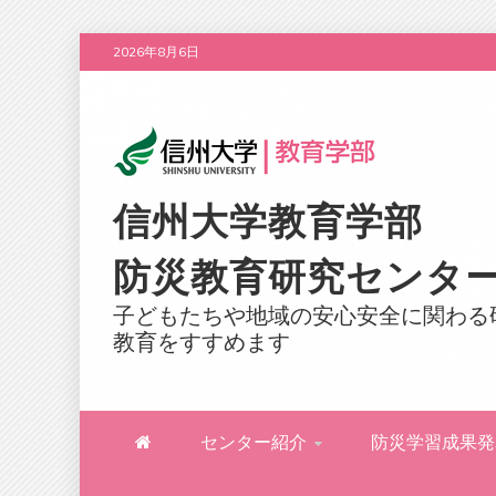
Skip
2026年8月6日
to
content
信州大学教育学部
防災教育研究センタ
子どもたちや地域の安心安全に関わる
教育をすすめます
センター紹介
防災学習成果発