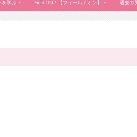
レを学ぶ
Field ON！【フィールドオン】
過去の