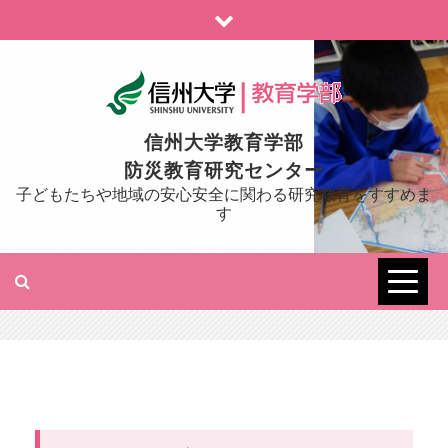
Skip
to
content
信州大学教育学部
防災教育研究センター
子どもたちや地域の安心安全に関わる研究教育をすすめま
す