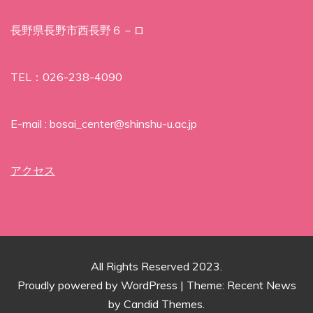
長野県長野市西長野６－ロ
TEL：026-238-4090
E-mail : bosai_center@shinshu-u.ac.jp
アクセス
All Rights Reserved 2023.
Proudly powered by WordPress
|
Theme: Recent News
by
Candid Themes
.