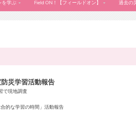
レを学ぶ
Field ON！【フィールドオン】
過去の
度防災学習活動報告
習で現地調査
総合的な学習の時間」活動報告