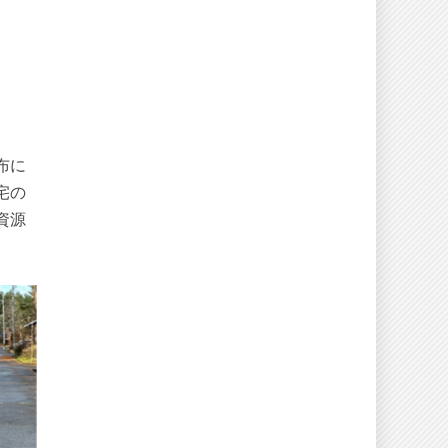
布に
宅の
資源