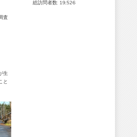
総訪問者数:
19,526
調査
が生
こと