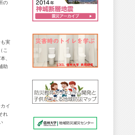
所の
子も実
（こ
宮本、
補助
ーカイ
それ
い