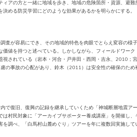
ティアの方と一緒に地域を歩き、地域の危険箇所・資源、避難
を決める防災学習にどのような効果があるかを明らかにする。
察や調査が容易にでき、その地域的特色を肉眼でとらえ変容の様
な価値を持つと述べている。しかしながら、フィールドワーク
題視されている（岩本・河合・戸井田・西岡・吉永、2010；
不慮の事故の心配があり、鈴木（2011）は安全性の確保のため
。
馬村内で復旧、復興の記録を継承していくため「神城断層地震ア
では村民対象に「アーカイブサポーター養成講座」を開催し、
害を調べ、「白馬村山麓めぐり」ツアーを年に複数回実施して