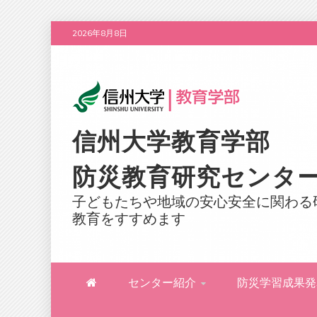
Skip
2026年8月8日
to
content
信州大学教育学部
防災教育研究センタ
子どもたちや地域の安心安全に関わる
教育をすすめます
センター紹介
防災学習成果発