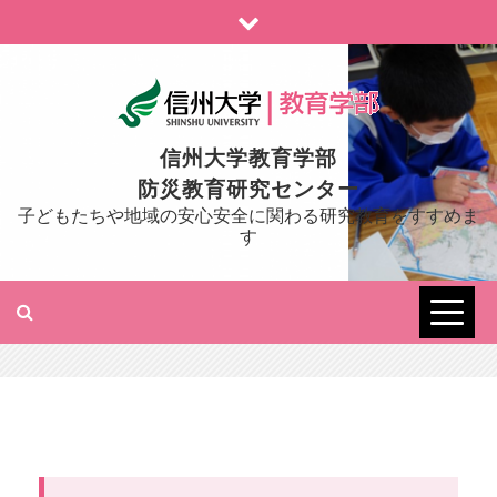
Skip
to
content
信州大学教育学部
防災教育研究センター
子どもたちや地域の安心安全に関わる研究教育をすすめま
す