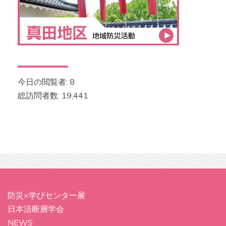
今日の閲覧者:
8
総訪問者数:
19,441
防災×学びセンター展
日本活断層学会
NEWS