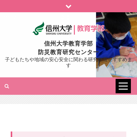
Skip
to
content
信州大学教育学部
防災教育研究センター
子どもたちや地域の安心安全に関わる研究教育をすすめま
す