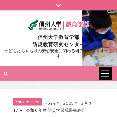
Skip
to
content
信州大学教育学部
防災教育研究センター
子どもたちや地域の安心安全に関わる研究教育をすすめま
す
You are Here
Home
2025
2月
17
令和６年度 防災学習成果発表会