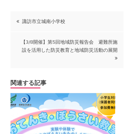
投
諏訪市立城南小学校
稿
【3/8開催】第5回地域防災報告会 避難所施
ナ
設を活用した防災教育と地域防災活動の展開
ビ
ゲ
関連する記事
ー
シ
ョ