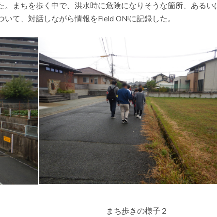
た。まちを歩く中で、洪水時に危険になりそうな箇所、あるい
て、対話しながら情報をField ON!に記録した。
まち歩きの様子２