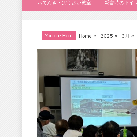
おてんき・ぼうさい教室
災害時のトイ
You are Here
Home
2025
3月