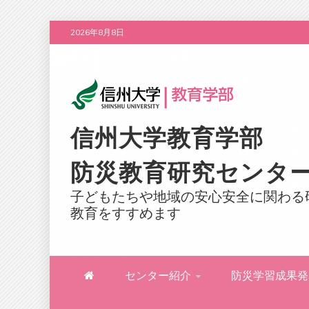
Skip
2026年8月8日
to
content
信州大学教育学部
防災教育研究センタ
子どもたちや地域の安心安全に関わる
教育をすすめます
センター紹介
防災学習成果発