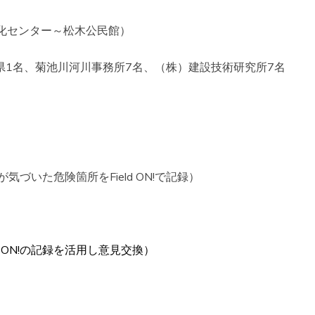
化センター～松木公民館）
県1名、菊池川河川事務所7名、（株）建設技術研究所7名
気づいた危険箇所をField ON!で記録）
ld ON!の記録を活用し意見交換）