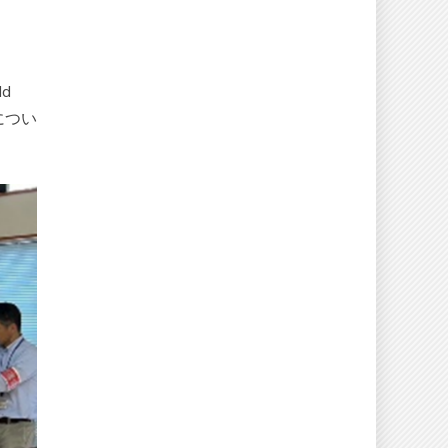
d
につい