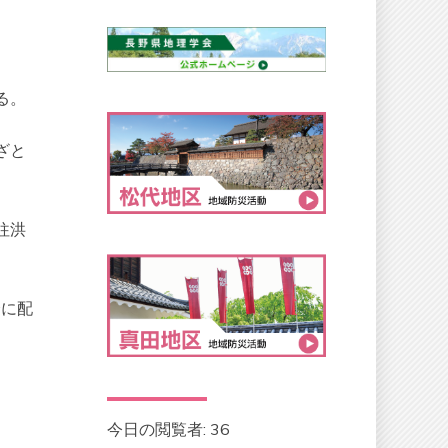
る。
ざと
往洪
会に配
今日の閲覧者:
36