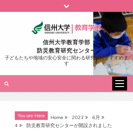
Skip
to
content
信州大学教育学部
防災教育研究センター
子どもたちや地域の安心安全に関わる研究教育をすすめま
す
You are Here
Home
2023
6月
4
防災教育研究センターが開設されました