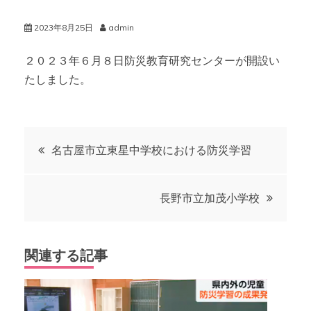
2023年8月25日
admin
２０２３年６月８日防災教育研究センターが開設い
たしました。
投
名古屋市立東星中学校における防災学習
稿
長野市立加茂小学校
ナ
ビ
関連する記事
ゲ