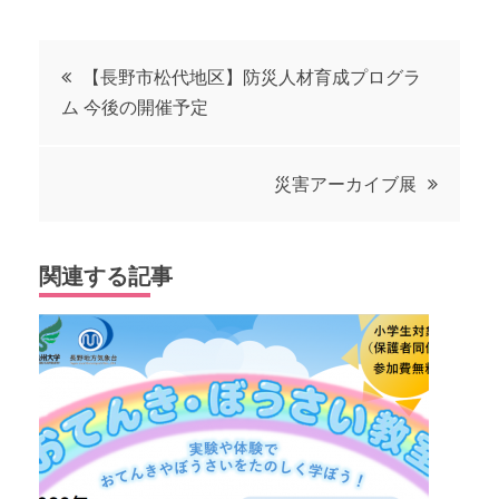
投
【長野市松代地区】防災人材育成プログラ
ム 今後の開催予定
稿
ナ
災害アーカイブ展
ビ
関連する記事
ゲ
ー
シ
ョ