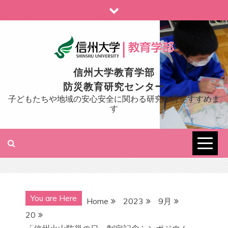
Skip
to
content
信州大学教育学部
防災教育研究センター
子どもたちや地域の安心安全に関わる研究教育をすすめま
す
You are Here
Home
2023
9月
20