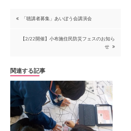
投
「聴講者募集」あいぼう会講演会
稿
【2/22開催】小布施住民防災フェスのお知ら
ナ
せ
ビ
関連する記事
ゲ
ー
シ
ョ