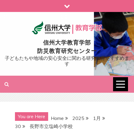
Skip
to
content
信州大学教育学部
防災教育研究センター
子どもたちや地域の安心安全に関わる研究教育をすすめま
す
You are Here
Home
2025
1月
30
長野市立塩崎小学校