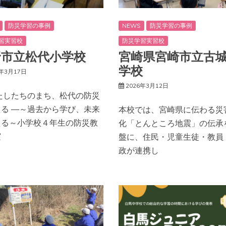
NEWS
防災学習の事例
防災学習の事例
防災学習実習校
習実習校
宮崎県宮崎市立古
野市立松代小学校
学校
6年3月17日
2026年3月12日
わたしたちのまち、松代の防災
える ―～過去から学び、未来
本校では、宮崎県に伝わる災
える～小学校４年生の防災教
化「とんところ地震」の伝承
実
盤に、住民・児童生徒・教員
政が連携し