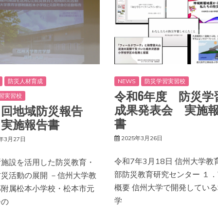
防災人材育成
NEWS
防災学習実習校
令和6年度 防災学
習実習校
成果発表会 実施
５回地域防災報告
書
 実施報告書
2025年3月26日
5年3月27日
令和7年3月18日 信州大学教
所施設を活用した防災教育・
部防災教育研究センター １
防災活動の展開 －信州大学教
概要 信州大学で開発してい
部附属松本小学校・松本市元
学
会の