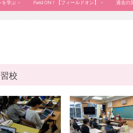
レを学ぶ
Field ON！【フィールドオン】
過去の
実習校