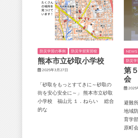
防災学習の事例
防災学習実習校
NEWS
熊本市立砂取小学校
防災学
第
2025年3月27日
会
「砂取をもっとすてきに～砂取の
202
街を安心安全に～」 熊本市立砂取
小学校 福山元 １．ねらい 総合
避難
的な
地域
育学
原町