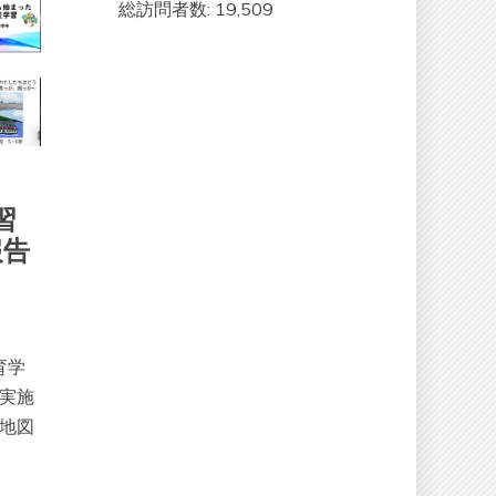
総訪問者数:
19,509
習
報告
育学
．実施
る地図