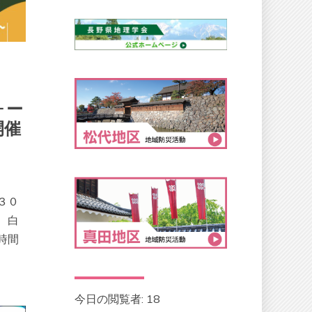
ォー
開催
３０
、白
時間
今日の閲覧者:
18