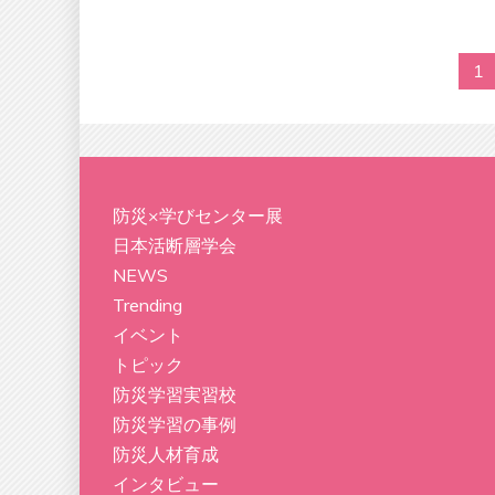
1
防災×学びセンター展
日本活断層学会
NEWS
Trending
イベント
トピック
防災学習実習校
防災学習の事例
防災人材育成
インタビュー