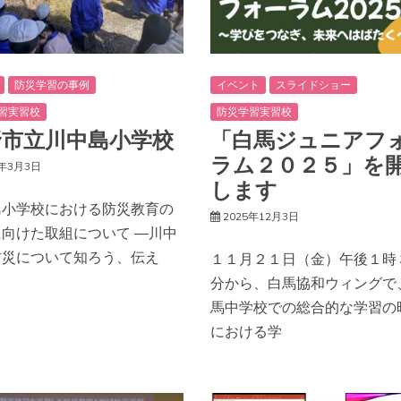
防災学習の事例
イベント
スライドショー
習実習校
防災学習実習校
野市立川中島小学校
「白馬ジュニアフ
ラム２０２５」を
6年3月3日
します
島小学校における防災教育の
2025年12月3日
に向けた取組について ―川中
防災について知ろう、伝え
１１月２１日（金）午後１時
分から、白馬協和ウィングで
馬中学校での総合的な学習の
における学