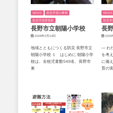
NEWS
防災学習の事例
NEWS
防災学習実習校
防災学
長野市立朝陽小学校
長
2026年3月24日
202
地域とともにつくる防災 長野市立
― 
朝陽小学校 １ はじめに 朝陽小学
を考
校は、全校児童数549名、長野市
に備
東
育の