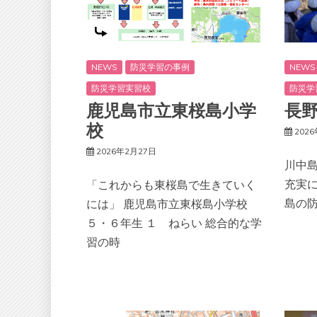
NEWS
NEWS
防災学習の事例
防災学
防災学習実習校
長
鹿児島市立東桜島小学
校
202
2026年2月27日
川中
充実
「これからも東桜島で生きていく
島の
には」 鹿児島市立東桜島小学校
５・６年生 １ ねらい 総合的な学
習の時