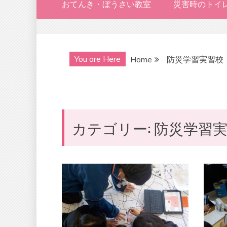
おてんき・ぼうさい教室
災害時のトイ
You are Here
Home
防災学習実習校
カテゴリー:
防災学習