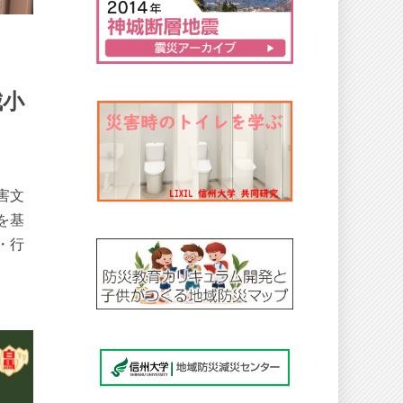
城小
害文
を基
・行