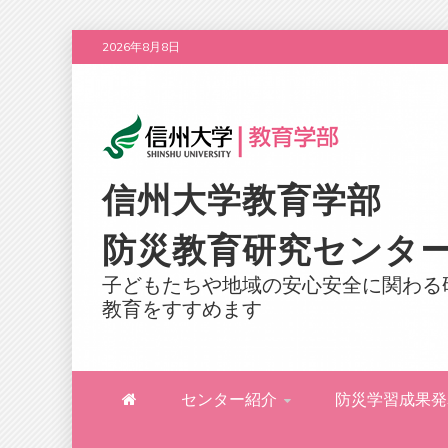
Skip
2026年8月8日
to
content
信州大学教育学部
防災教育研究センタ
子どもたちや地域の安心安全に関わる
教育をすすめます
センター紹介
防災学習成果発