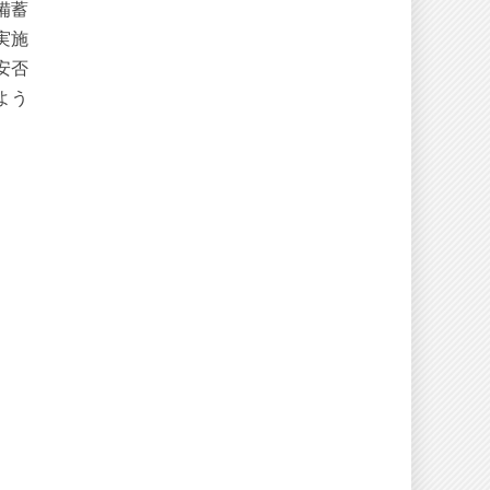
備蓄
実施
安否
よう