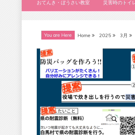
おてんき・ぼうさい教室
災害時のトイ
You are Here
Home
2025
3月