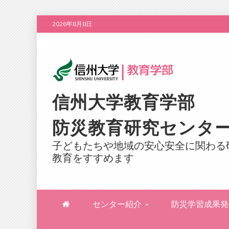
Skip
2026年8月8日
to
content
信州大学教育学部
防災教育研究センタ
子どもたちや地域の安心安全に関わる
教育をすすめます
センター紹介
防災学習成果発