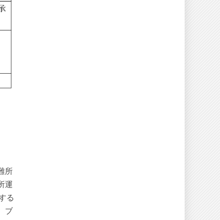
難所
所運
する
、ブ