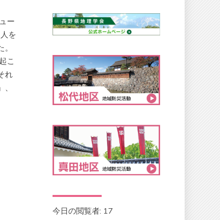
チュー
た人を
た。
起こ
それ
」、
今日の閲覧者:
17