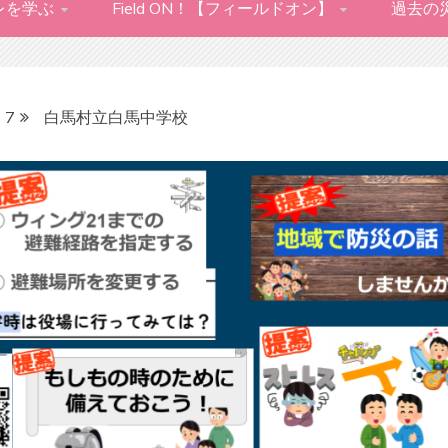
レを学ぶ
Field ON！【フィールドオン】
過去の
7
白馬村立白馬中学校