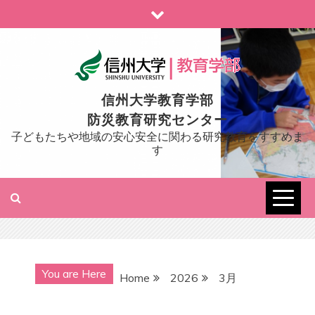
Skip
to
content
信州大学教育学部
防災教育研究センター
子どもたちや地域の安心安全に関わる研究教育をすすめま
す
You are Here
Home
2026
3月